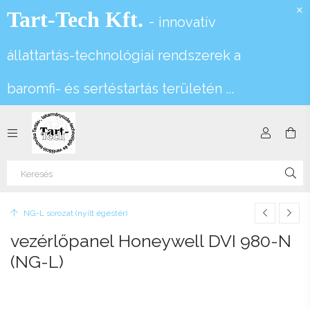
Tart-Tech Kft.
-
innovatív
állattartás-technológiai rendszerek a
baromfi- és sertéstartás területén ...
NG-L sorozat (nyílt égéstér)
vezérlőpanel Honeywell DVI 980-N
(NG-L)